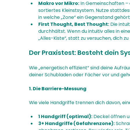
Makro vor Mikro:
 In Gemeinschaften – o
sortiertes Kleinstsystem. Nutze stattde
in welche „Zone“ ein Gegenstand gehört,
First Thought, Best Thought:
 Die intu
durchhältst. Wenn du intuitiv alles in ei
„Alles-Kiste“, statt zu versuchen, dich
Der Praxistest: Besteht dein 
Wie „energetisch effizient“ sind deine Aufr
deiner Schubladen oder Fächer vor und gehe
1. Die Barriere-Messung
Wie viele Handgriffe trennen dich davon, ei
1 Handgriff (optimal):
 Deckel öffnen u
3+ Handgriffe (Gefahrenzone):
 Schra