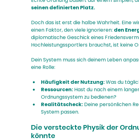
Echte Ordnung basiert auf einem simplen, a
seinen definierten Platz.
Doch das ist erst die halbe Wahrheit. Eine w
einen Faktor, den viele ignorieren: 
den Ener
diplomatische Geschick eines Friedensvermitt
Hochleistungssportlers brauchst, ist keine Or
Dein System muss sich deinem Leben anpasse
eine Rolle:
Häufigkeit der Nutzung:
 Was du täglic
Ressourcen:
 Hast du nach einem langen
Ordnungssystem zu bedienen?
Realitätscheck:
 Deine persönlichen Re
System passen.
Die versteckte Physik der Ord
könnte