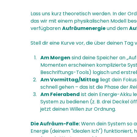
Lass uns kurz theoretisch werden. In der Or
das wir mit einem physikalischen Modell be
verfügbaren 
Aufräumenergie
 und dem 
Au
Stell dir eine Kurve vor, die über deinen Tag v
Am Morgen
 sind deine Speicher an „Auf
Momenten erscheinen komplizierte Syste
Beschriftungs-Tools) logisch und erstr
Am Vormittag/Mittag
 liegt dein Foku
schnell gehen – das ist die Phase der 
Re
Am Feierabend
 ist dein Energie-Akku le
System zu bedienen (z. B. drei Deckel öf
jetzt deinen Willen zur Ordnung.
Die Aufräum-Falle:
 Wenn dein System so au
Energie (deinem "idealen Ich") funktioniert, 